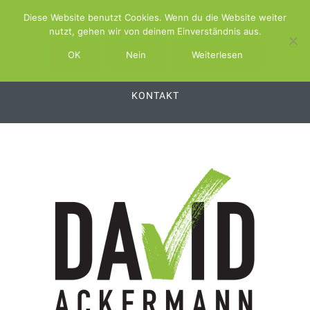
Diese Website benutzt Cookies. Wenn du die Website weiter
ABOUT
SCHWIMMBAD.TV
nutzt, gehen wir von deinem Einverständnis aus.
SCHWIMMBAD.SERVICE
OK
Nein
Weiterlesen
SCHWIMMBAD.PLATTFORM
SWSS
KONTAKT