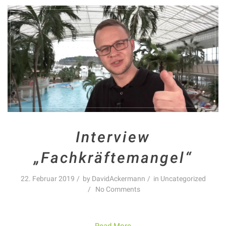
Interview
„Fachkräftemangel“
22. Februar 2019
by
DavidAckermann
in
Uncategorized
No Comments