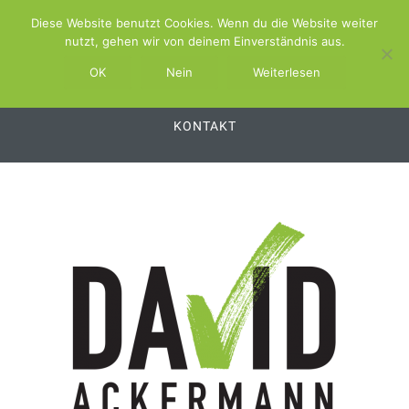
Diese Website benutzt Cookies. Wenn du die Website weiter
ABOUT
SCHWIMMBAD.TV
nutzt, gehen wir von deinem Einverständnis aus.
SCHWIMMBAD.SERVICE
OK
Nein
Weiterlesen
SCHWIMMBAD.PLATTFORM
SWSS
KONTAKT