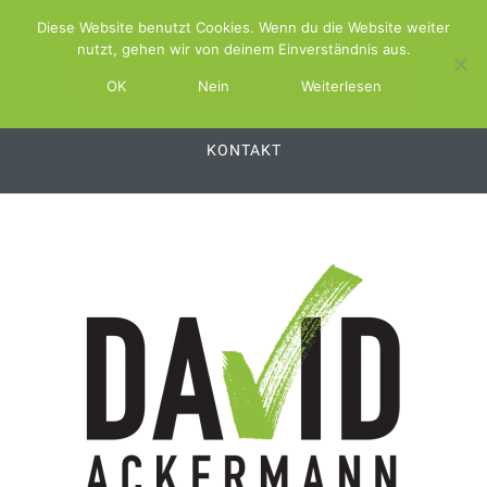
Diese Website benutzt Cookies. Wenn du die Website weiter
ABOUT
SCHWIMMBAD.TV
nutzt, gehen wir von deinem Einverständnis aus.
SCHWIMMBAD.SERVICE
OK
Nein
Weiterlesen
SCHWIMMBAD.PLATTFORM
SWSS
KONTAKT