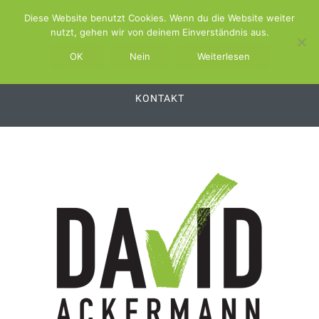
Diese Website benutzt Cookies. Wenn du die Website weiter
ABOUT
SCHWIMMBAD.TV
nutzt, gehen wir von deinem Einverständnis aus.
SCHWIMMBAD.SERVICE
OK
Nein
Weiterlesen
SCHWIMMBAD.PLATTFORM
SWSS
KONTAKT