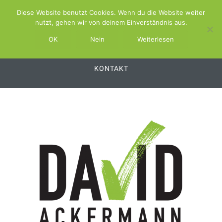
Diese Website benutzt Cookies. Wenn du die Website weiter
ABOUT
SCHWIMMBAD.TV
nutzt, gehen wir von deinem Einverständnis aus.
SCHWIMMBAD.SERVICE
OK
Nein
Weiterlesen
SCHWIMMBAD.PLATTFORM
SWSS
KONTAKT