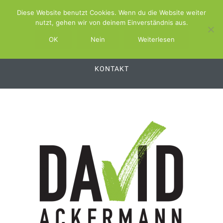
Diese Website benutzt Cookies. Wenn du die Website weiter
ABOUT
SCHWIMMBAD.TV
nutzt, gehen wir von deinem Einverständnis aus.
SCHWIMMBAD.SERVICE
OK
Nein
Weiterlesen
SCHWIMMBAD.PLATTFORM
SWSS
KONTAKT