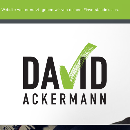
 Website weiter nutzt, gehen wir von deinem Einverständnis aus.
TV
SCHWIMMBAD.SERVICE
SCHWIMMBAD.PLATTFO