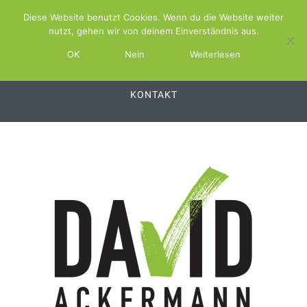
Diese Website benutzt Cookies. Wenn du die Website weiter
ABOUT
SCHWIMMBAD.TV
nutzt, gehen wir von deinem Einverständnis aus.
SCHWIMMBAD.SERVICE
OK
Nein
Weiterlesen
SCHWIMMBAD.PLATTFORM
SWSS
KONTAKT