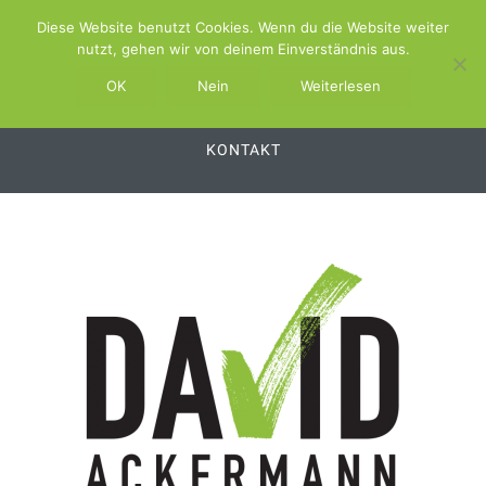
Diese Website benutzt Cookies. Wenn du die Website weiter
ABOUT
SCHWIMMBAD.TV
nutzt, gehen wir von deinem Einverständnis aus.
SCHWIMMBAD.SERVICE
OK
Nein
Weiterlesen
SCHWIMMBAD.PLATTFORM
SWSS
KONTAKT