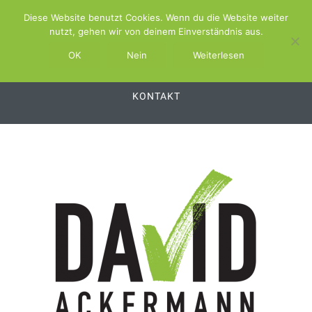
Diese Website benutzt Cookies. Wenn du die Website weiter
ABOUT
SCHWIMMBAD.TV
nutzt, gehen wir von deinem Einverständnis aus.
SCHWIMMBAD.SERVICE
OK
Nein
Weiterlesen
SCHWIMMBAD.PLATTFORM
SWSS
KONTAKT