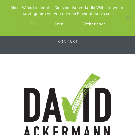
Diese Website benutzt Cookies. Wenn du die Website weiter
ABOUT
SCHWIMMBAD.TV
nutzt, gehen wir von deinem Einverständnis aus.
SCHWIMMBAD.SERVICE
OK
Nein
Weiterlesen
SCHWIMMBAD.PLATTFORM
SWSS
KONTAKT