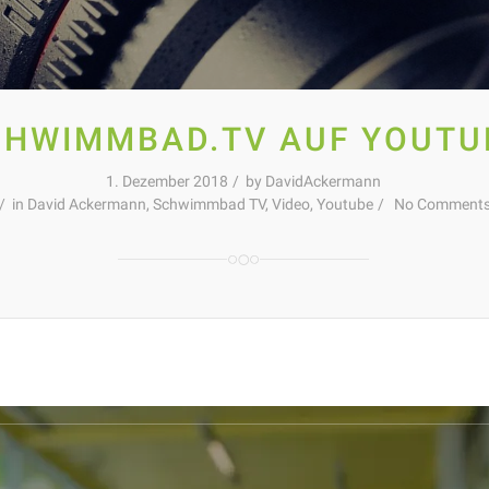
CHWIMMBAD.TV AUF YOUTU
1. Dezember 2018
by
DavidAckermann
in
David Ackermann
,
Schwimmbad TV
,
Video
,
Youtube
No Comment