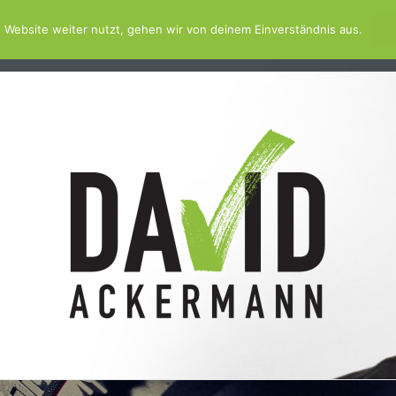
 Website weiter nutzt, gehen wir von deinem Einverständnis aus.
TV
SCHWIMMBAD.SERVICE
SCHWIMMBAD.PLATTFO