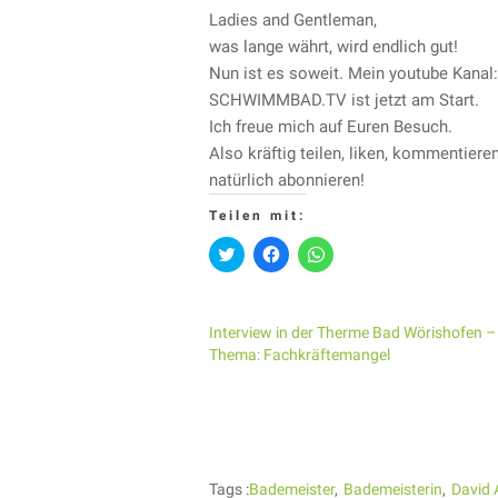
Ladies and Gentleman,
was lange währt, wird endlich gut!
Nun ist es soweit. Mein youtube Kanal:
SCHWIMMBAD.TV ist jetzt am Start.
Ich freue mich auf Euren Besuch.
Also kräftig teilen, liken, kommentiere
natürlich abonnieren!
Teilen mit:
Klick,
Klick,
Klicken,
um
um
um
über
auf
auf
Twitter
Facebook
WhatsApp
zu
zu
zu
teilen
teilen
teilen
Interview in der Therme Bad Wörishofen –
(Wird
(Wird
(Wird
in
in
in
Thema: Fachkräftemangel
neuem
neuem
neuem
Fenster
Fenster
Fenster
geöffnet)
geöffnet)
geöffnet)
Tags :
Bademeister
Bademeisterin
David